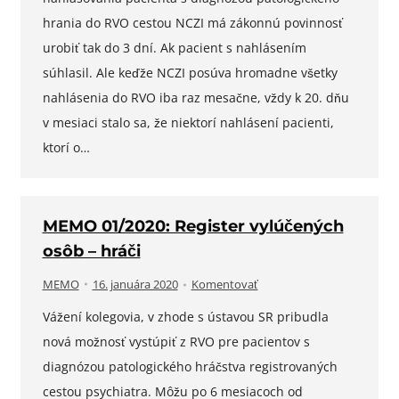
hrania do RVO cestou NCZI má zákonnú povinnosť
urobiť tak do 3 dní. Ak pacient s nahlásením
súhlasil. Ale keďže NCZI posúva hromadne všetky
nahlásenia do RVO iba raz mesačne, vždy k 20. dňu
v mesiaci stalo sa, že niektorí nahlásení pacienti,
ktorí o…
MEMO 01/2020: Register vylúčených
osôb – hráči
MEMO
16. januára 2020
Komentovať
Vážení kolegovia, v zhode s ústavou SR pribudla
nová možnosť vystúpiť z RVO pre pacientov s
diagnózou patologického hráčstva registrovaných
cestou psychiatra. Môžu po 6 mesiacoch od