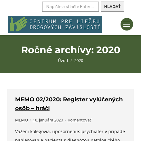
Hľadať:
Ročné archívy:
2020
Nachádzate sa tu:
Úvod
2020
MEMO 02/2020: Register vylúčených
osôb – hráči
MEMO
16. januára 2020
Komentovať
Vážení kolegovia, upozornenie: psychiater v prípade
nahlasovania pacienta s diagnózou patologického