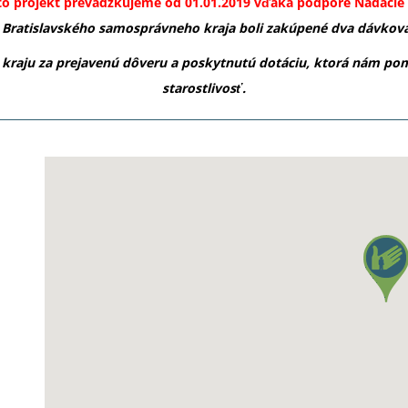
to projekt prevádzkujeme od 01.01.2019 vďaka podpore Nadácie 
 Bratislavského samosprávneho kraja boli zakúpené dva dávkov
aju za prejavenú dôveru a poskytnutú dotáciu, ktorá nám pom
starostlivosť.