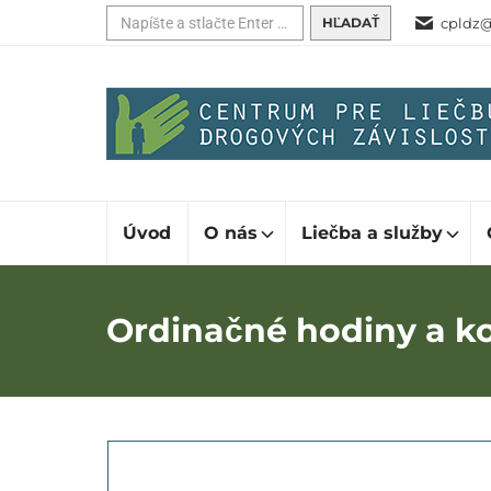
Hľadať:
cpldz@
Úvod
O nás
Liečba a služby
Ordinačné hodiny a k