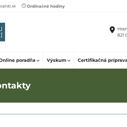
cpldz.sk
Ordinačné hodiny
Hran
821 
Online poradňa
Výskum
Certifikačná príprav
ontakty