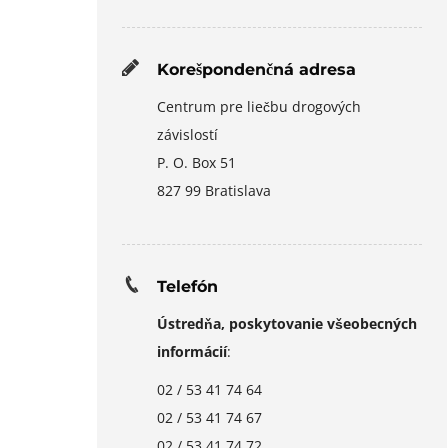
Korešpondenčná adresa
Centrum pre liečbu drogových
závislostí
P. O. Box 51
827 99 Bratislava
Telefón
Ústredňa, poskytovanie všeobecných
informácií
:
02 / 53 41 74 64
02 / 53 41 74 67
02 / 53 41 74 72