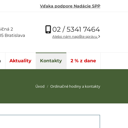
Vďaka podpore Nadácie SPP
02 / 5341 7464
ičná 2
05 Bratislava
Alebo nám napíšte správu
a
Aktuality
Kontakty
2 % z dane
Nachádzate sa tu:
Úvod
Ordinačné hodiny a kontakty