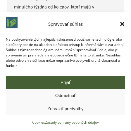
minulého týždňa od kolegov, ktorí majú v
substitučnej liečbe pacientov nastavených na lieky s
obsahom buprenorfínu (Suboxon, Bupensan Duo) je
Spravovať súhlas
aktuálne jeho akútny nedostatok v lekárňach a podľa
Na poskytovanie tých najlepších skúseností používame technológie, ako
nepotvrdených informácií by sa mohla situácia
sú súbory cookie na ukladanie a/alebo prístup k informáciám o zariadení.
zlepšiť až niekedy v druhej polovici novembra 2019.
Súhlas s týmito technológiami nám umožní spracovávať údaje, ako je
správanie pri prehliadaní alebo jedinečné ID na tejto stránke. Nesúhlas
O situácii so žiadosťou o pomoc…
alebo odvolanie súhlasu môže nepriaznivo ovplyvniť určité vlastnosti a
funkcie.
Prijať
Odmietnuť
Zobraziť predvoľby
Copyright © Centrum pre liečbu drogových závislostí Bratislava |
Vytvoril
ITEC.SK
Cookies
Zásady ochrany osobných údajov