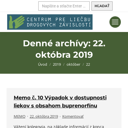
Hľadať:
Denné archívy:
22.
októbra 2019
Nachádzate sa tu:
Úvod
2019
október
22
Memo č. 10 Výpadok v dostupnosti
liekov s obsahom buprenorfínu
MEMO
22. októbra 2019
Komentovať
Vážení kolegovia, na základe informácií z konca