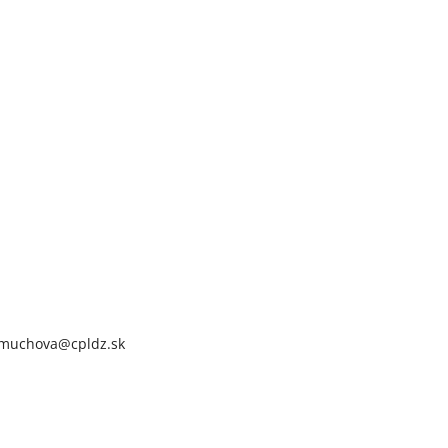
: muchova@cpldz.sk