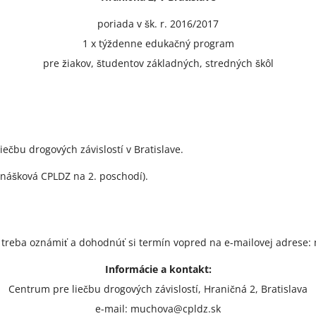
poriada v šk. r. 2016/2017
1 x týždenne edukačný program
pre žiakov, študentov základných, stredných škôl
iečbu drogových závislostí v Bratislave.
dnášková CPLDZ na 2. poschodí).
ť treba oznámiť a dohodnúť si termín vopred na e-mailovej adrese
Informácie a kontakt:
Centrum pre liečbu drogových závislostí, Hraničná 2, Bratislava
e-mail: muchova@cpldz.sk