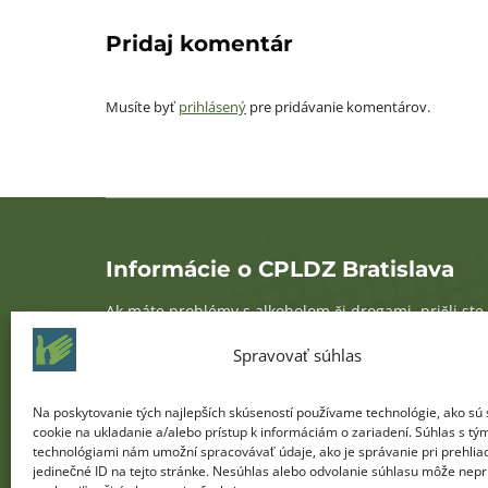
Pridaj komentár
Musíte byť
prihlásený
pre pridávanie komentárov.
Informácie o CPLDZ Bratislava
Ak máte problémy s alkoholom či drogami, prišli ste
na správne miesto. Konzultujte svoj problém s
Spravovať súhlas
odbornými lekármi. Navštívte nás a informujte sa,
ako zlepšiť svoj zdravotný stav a tak skvalitniť svoj
Na poskytovanie tých najlepších skúseností používame technológie, ako sú
cookie na ukladanie a/alebo prístup k informáciám o zariadení. Súhlas s tý
život. CPLDZ Bratislava je špecializované zariadenie
technológiami nám umožní spracovávať údaje, ako je správanie pri prehlia
na liečbu ľudí závislých od alkoholu a iných
jedinečné ID na tejto stránke. Nesúhlas alebo odvolanie súhlasu môže nepr