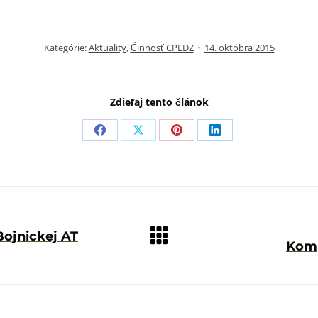
14. októbra 2015
Kategórie:
Aktuality
,
Činnosť CPLDZ
Zdieľaj tento článok
Zdieľať
Zdieľať
Zdieľať
Zdieľať
s
s
s
s
Facebook
X
Pinterest
LinkedIn
Bojnickej AT
Ďalší
Komp
príspevok: