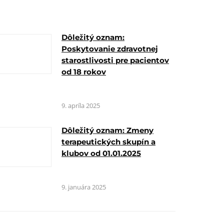
Dôležitý oznam:
Poskytovanie zdravotnej
starostlivosti pre pacientov
od 18 rokov
9. apríla 2025
Dôležitý oznam: Zmeny
terapeutických skupín a
klubov od 01.01.2025
9. januára 2025