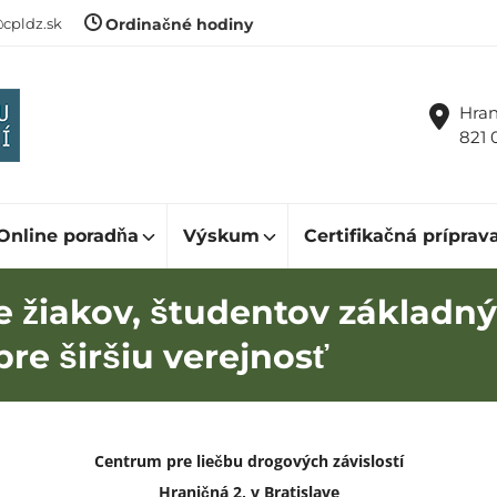
cpldz.sk
Ordinačné hodiny
Hran
821 
Online poradňa
Výskum
Certifikačná príprav
 žiakov, študentov základný
pre širšiu verejnosť
Centrum pre liečbu drogových závislostí
Hraničná 2, v Bratislave