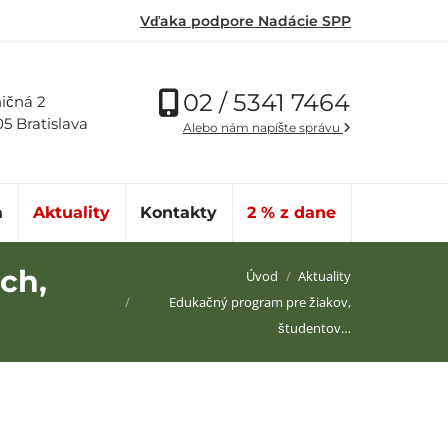
Vďaka podpore Nadácie SPP
02 / 5341 7464
ičná 2
05 Bratislava
Alebo nám napíšte správu
a
Aktuality
Kontakty
2 % z dane
ch,
Nachádzate sa tu:
Úvod
Aktuality
Edukačný program pre žiakov,
študentov…