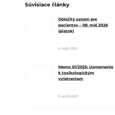
Súvisiace články
Dôležitý oznam pre
pacientov – 08. máj 2026
(piatok)
4. mája 2026
Memo 01/2025: Usmernenie
k toxikologickým
vyšetreniam
9. apríla 2025