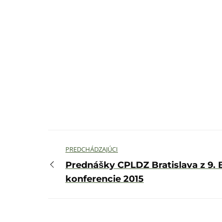
Navigácia
PREDCHÁDZAJÚCI
medzi
Prednášky CPLDZ Bratislava z 9. 
príspevkami
Predchádzajúci
konferencie 2015
príspevok: