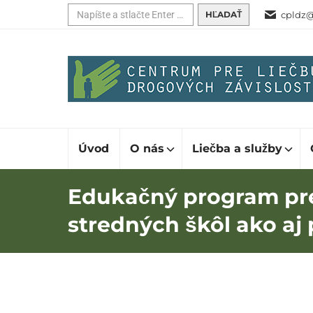
Hľadať:
cpldz@
Úvod
O nás
Liečba a služby
Edukačný program pre
stredných škôl ako aj 