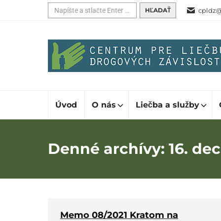
Hľadať:
cpldz@
Úvod
O nás
Liečba a služby
Denné archívy:
16. de
Memo 08/2021 Kratom na