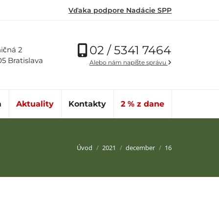
Vďaka podpore Nadácie SPP
02 / 5341 7464
ičná 2
05 Bratislava
Alebo nám napíšte správu
a
Aktuality
Kontakty
2 % z dane
Nachádzate sa tu:
Úvod
2021
december
16