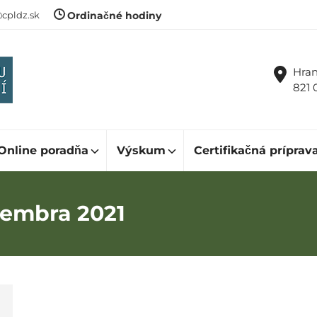
cpldz.sk
Ordinačné hodiny
Hran
821 
Online poradňa
Výskum
Certifikačná príprav
cembra 2021