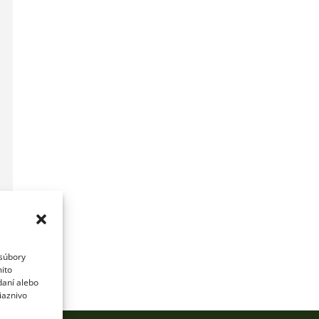
 súbory
mito
daní alebo
iaznivo