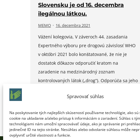
Slovensku je od 16. decembra
ilegálnou látkou.
MEMO
16. decembra 2021
Vážení kolegovia, V záveroch 44. zasadania
Expertného výboru pre drogovú závislosť WHO
v októbri 2021 bolo konštatované, že nie je
dostatok dôkazov odporučiť kratom na
zaradenie na medzinárodný zoznam
kontrolovaných látok („drog“). Odporúča sa jeho
ďalšie sledovanie. Na rozdiel od vyššie
Spravovať súhlas
uvedeného na podnet MV SR predložilo MZ SR
návrh na zaradenie kratomu do I. skupiny na…
Na poskytovanie tých najlepších skúseností používame technológie, ako sú
cookie na ukladanie a/alebo prístup k informáciám o zariadení. Súhlas s tý
technológiami nám umožní spracovávať údaje, ako je správanie pri prehlia
jedinečné ID na tejto stránke. Nesúhlas alebo odvolanie súhlasu môže nepr
ovplyvniť určité vlastnosti a funkcie.