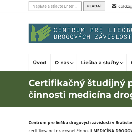
Hľadať:
cpldz@
Úvod
O nás
Liečba a služby
Certifikačný študijný 
činnosti medicína drog
Centrum pre liečbu drogových závislostí v Bratisl
certifikovanej pracovnej činnosti
MEDICÍNA DROGOV