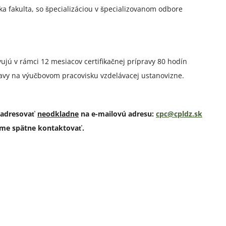
ska fakulta, so špecializáciou v špecializovanom odbore
ujú v rámci 12 mesiacov certifikačnej prípravy 80 hodín
pravy na výučbovom pracovisku vzdelávacej ustanovizne.
 adresovať
neodkladne
na e-mailovú adresu:
cpc
@
cpldz.sk
me spätne kontaktovať.