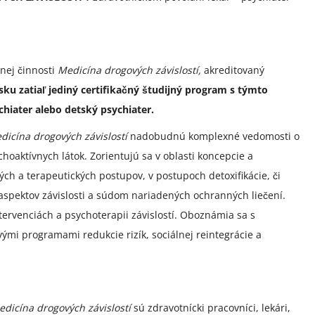
vnej činnosti
Medicína drogových závislostí,
akreditovaný
sku zatiaľ jediný certifikačný študijný program s týmto
hiater alebo detský psychiater.
dicína drogových závislostí
nadobudnú komplexné vedomosti o
hoaktívnych látok. Zorientujú sa v oblasti koncepcie a
ých a terapeutických postupov, v postupoch detoxifikácie, či
h aspektov závislosti a súdom nariadených ochranných liečení.
ervenciách a psychoterapii závislostí. Oboznámia sa s
ými programami redukcie rizík, sociálnej reintegrácie a
edicína drogových závislostí
sú zdravotnícki pracovníci, lekári,