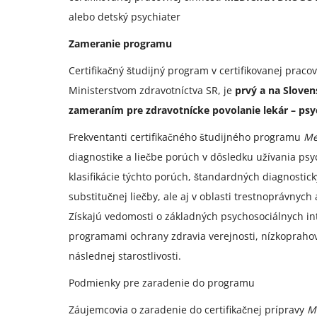
alebo detský psychiater
Zameranie programu
Certifikačný študijný program v certifikovanej praco
Ministerstvom zdravotníctva SR, je
prvý a na Sloven
zameraním pre zdravotnícke povolanie lekár – psyc
Frekventanti certifikačného študijného programu
Me
diagnostike a liečbe porúch v dôsledku užívania psyc
klasifikácie týchto porúch, štandardných diagnostick
substitučnej liečby, ale aj v oblasti trestnoprávnyc
Získajú vedomosti o základných psychosociálnych int
programami ochrany zdravia verejnosti, nízkoprahov
následnej starostlivosti.
Podmienky pre zaradenie do programu
Záujemcovia o zaradenie do certifikačnej prípravy
M