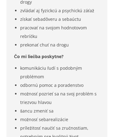
drogy
zvládať aj fyzickcú a psychickú záťaž
získať sebadôveru a sebaúctu
pracovať na svojom hodnotovom
rebríčku
prekonať chuť na drogu
Čo mi liečba poskytne?
komunikáciu ľudí s podobným
problémom
odbornú pomoc a poradenstvo
možnosť pozrieť sa na svoj problém s
triezvou hlavou
šancu zmeniť sa
možnosť sebarealizácie
príležitosť naučiť sa zručnostiam,
potrebným pre kvalitný život