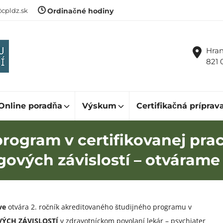
cpldz.sk
Ordinačné hodiny
Hran
821 
Online poradňa
Výskum
Certifikačná príprav
program v certifikovanej pra
ových závislostí – otvárame 
ave
otvára 2. ročník akreditovaného študijného programu v
ÝCH ZÁVISLOSTÍ
v zdravotníckom povolaní lekár – psychiater