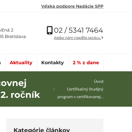
Vďaka podpore Nadácie SPP
02 / 5341 7464
ičná 2
05 Bratislava
Alebo nám napíšte správu
a
Aktuality
Kontakty
2 % z dane
covnej
Nachádzate sa tu:
Úvod
Certifikačný študijný
2. ročník
program v certifikovanej…
Kategórie článkov