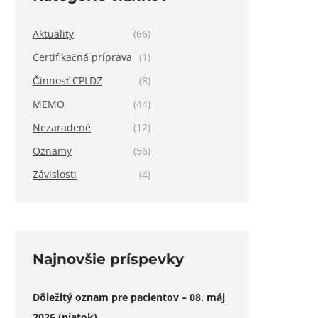
Aktuality
(66)
Certifikačná príprava
(1)
Činnosť CPLDZ
(8)
MEMO
(44)
Nezaradené
(12)
Oznamy
(56)
Závislosti
(4)
Najnovšie príspevky
Dôležitý oznam pre pacientov – 08. máj
2026 (piatok)