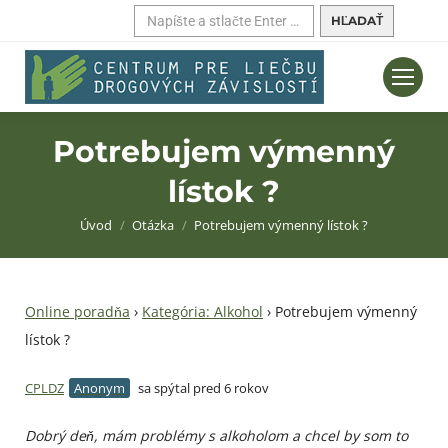
Hľadať:
Potrebujem výmenný
lístok ?
Nachádzate sa tu:
Úvod
Otázka
Potrebujem výmenný lístok ?
Online poradňa
›
Kategória: Alkohol
›
Potrebujem výmenný
lístok ?
CPLDZ
sa spýtal pred 6 rokov
Dobrý deň, mám problémy s alkoholom a chcel by som to