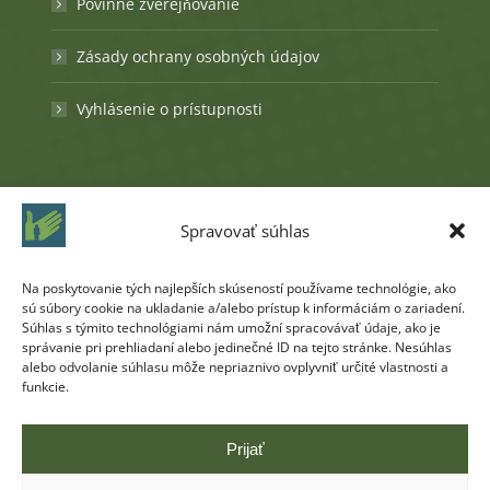
Povinné zverejňovanie
Zásady ochrany osobných údajov
Vyhlásenie o prístupnosti
Najnovšie príspevky
Spravovať súhlas
Dôležitý oznam pre pacientov – 08. máj 2026
(piatok)
Na poskytovanie tých najlepších skúseností používame technológie, ako
sú súbory cookie na ukladanie a/alebo prístup k informáciám o zariadení.
4. mája 2026
Súhlas s týmito technológiami nám umožní spracovávať údaje, ako je
správanie pri prehliadaní alebo jedinečné ID na tejto stránke. Nesúhlas
Pozvánka na tlačovú konferenciu
alebo odvolanie súhlasu môže nepriaznivo ovplyvniť určité vlastnosti a
funkcie.
26. marca 2026
Prijať