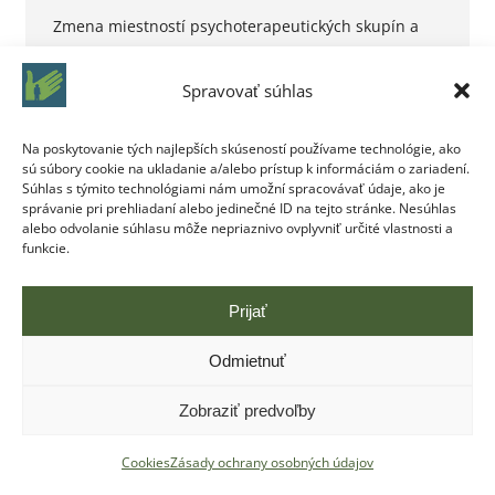
Zmena miestností psychoterapeutických skupín a
klubov od 23.10.2024 (streda): A-skupina 4 – 16:30 –
18:00 – Malý klub – 2. p. A2M klub – 16:45 – 18:30 –
Spravovať súhlas
Prednášková m. – 2. p. A-skupina 5 18:00 – 19:30 –
Na poskytovanie tých najlepších skúseností používame technológie, ako
Malý klub – 2. p.
sú súbory cookie na ukladanie a/alebo prístup k informáciám o zariadení.
Súhlas s týmito technológiami nám umožní spracovávať údaje, ako je
správanie pri prehliadaní alebo jedinečné ID na tejto stránke. Nesúhlas
alebo odvolanie súhlasu môže nepriaznivo ovplyvniť určité vlastnosti a
funkcie.
Prijať
Copyright © Centrum pre liečbu drogových závislostí Bratislava |
Odmietnuť
Vytvoril
ITEC.SK
Zobraziť predvoľby
Cookies
Zásady ochrany osobných údajov