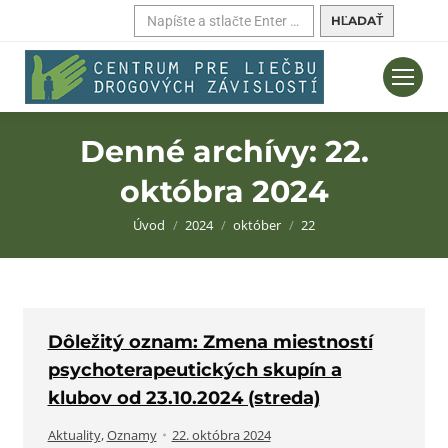
Hľadať:
Denné archívy:
22.
októbra 2024
Nachádzate sa tu:
Úvod
2024
október
22
Dôležitý oznam: Zmena miestností
psychoterapeutických skupín a
klubov od 23.10.2024 (streda)
Aktuality
,
Oznamy
22. októbra 2024