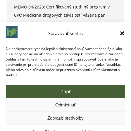
MEMO 04/2023: Certifikovaný študijný program v
CPČ Medicína drogových závislostí Vážená pani
doktorka, Vážený pán doktor, Centrum pre liečbu
drogových závislostí v Bratislave otvára ročný
Spravovať súhlas
akreditovaný študijný program v certifikovanej
pracovnej činnosti Medicína drogových závislostí v
Na poskytovanie tých najlepších skúseností používame technológie, ako
sú súbory cookie na ukladanie a/alebo prístup k informáciám o zariadení.
zdravotníckom povolaní lekár – psychiater alebo
Súhlas s týmito technológiami nám umožní spracovávať údaje, ako je
detský psychiater. Začiatok vzdelávania je plánovaný
správanie pri prehliadaní alebo jedinečné ID na tejto stránke. Nesúhlas
alebo odvolanie súhlasu môže nepriaznivo ovplyvniť určité vlastnosti a
na jeseň 2023. Uchádzačov o vzdelávanie
funkcie.
poprosíme…
Prijať
Odmietnuť
Zobraziť predvoľby