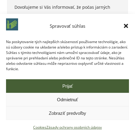
Dovoľujeme si Vás informovať, že počas jarných
prázdnin v dňoch 20.02. – 24.02.2023 budú
ambulancie vyšetrovať len pacientov s urgentným
Spravovať súhlas
stavom. Dovoľujeme si Vás informovať, že počas
jarných prázdnin v dňoch 20.02. – 24.02.2023 sa
Na poskytovanie tých najlepších skúseností používame technológie, ako
sú súbory cookie na ukladanie a/alebo prístup k informáciám o zariadení.
menia ordinačné hodiny v ambulancii lekára, a to
Súhlas s týmito technológiami nám umožní spracovávať údaje, ako je
nasledovne: Pondelok: 7:00 – 15:00 Utorok: 7:00 –
správanie pri prehliadaní alebo jedinečné ID na tejto stránke. Nesúhlas
alebo odvolanie súhlasu môže nepriaznivo ovplyvniť určité vlastnosti a
15:00 Streda: 7:00 –…
funkcie.
Prijať
Odmietnuť
Zobraziť predvoľby
Copyright © Centrum pre liečbu drogových závislostí Bratislava |
Cookies
Zásady ochrany osobných údajov
Vytvoril
ITEC.SK