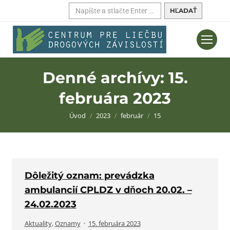
Hľadať:
Denné archívy:
15.
februára 2023
Nachádzate sa tu:
Úvod
2023
február
15
Dôležitý oznam: prevádzka
ambulancií CPLDZ v dňoch 20.02. –
24.02.2023
Aktuality
,
Oznamy
15. februára 2023