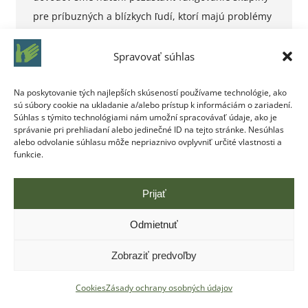
pre príbuzných a blízkych ľudí, ktorí majú problémy
s drogami do odvolania. Namiesto skupiny máte
možnosť využiť telefonickú linku pomoci pre
Spravovať súhlas
problémy s alkoholom alebo drogami. Telefónne
Na poskytovanie tých najlepších skúseností používame technológie, ako
číslo: 02/ 53 41 74 64.
sú súbory cookie na ukladanie a/alebo prístup k informáciám o zariadení.
Súhlas s týmito technológiami nám umožní spracovávať údaje, ako je
správanie pri prehliadaní alebo jedinečné ID na tejto stránke. Nesúhlas
alebo odvolanie súhlasu môže nepriaznivo ovplyvniť určité vlastnosti a
funkcie.
Prijať
Copyright © Centrum pre liečbu drogových závislostí Bratislava |
Odmietnuť
Vytvoril
ITEC.SK
Zobraziť predvoľby
Cookies
Zásady ochrany osobných údajov