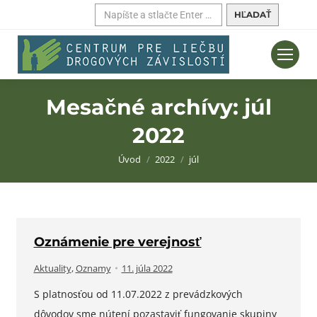
Hľadať:
Mesačné archívy:
júl
2022
Nachádzate sa tu:
Úvod
2022
júl
Oznámenie pre verejnosť
Aktuality
,
Oznamy
11. júla 2022
S platnosťou od 11.07.2022 z prevádzkových
dôvodov sme nútení pozastaviť fungovanie skupiny